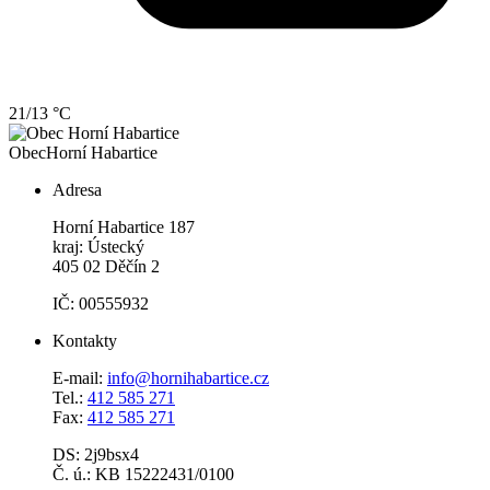
21/13 °C
Obec
Horní Habartice
Adresa
Horní Habartice 187
kraj: Ústecký
405 02 Děčín 2
IČ: 00555932
Kontakty
E-mail:
info@hornihabartice.cz
Tel.:
412 585 271
Fax:
412 585 271
DS: 2j9bsx4
Č. ú.: KB 15222431/0100