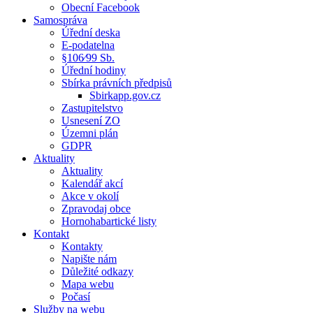
Obecní Facebook
Samospráva
Úřední deska
E-podatelna
§106⁄99 Sb.
Úřední hodiny
Sbírka právních předpisů
Sbirkapp.gov.cz
Zastupitelstvo
Usnesení ZO
Územni plán
GDPR
Aktuality
Aktuality
Kalendář akcí
Akce v okolí
Zpravodaj obce
Hornohabartické listy
Kontakt
Kontakty
Napište nám
Důležité odkazy
Mapa webu
Počasí
Služby na webu