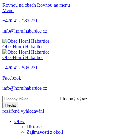
Rovnou na obsah
Rovnou na menu
Menu
+420 412 585 271
info@hornihabartice.cz
Obec
Horní Habartice
Obec
Horní Habartice
+420 412 585 271
Facebook
info@hornihabartice.cz
Hledaný výraz
Hledat
rozšířené vyhledávání
Obec
Historie
Zajímavosti z okolí