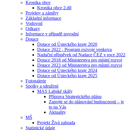
Kronika obce
Kronika obce 2.díl
Projekty a záměry
Základní informace
Vodovod
Odkazy
Informace v případě povodní
Dotace
Dotace od Ústeckého kraje 2020
Dotace 2022 - Program rozvoje venkova
Nadační příspěvek od Nadace ČEZ v roce 2022
Dotace 2018 od Ministerstva pro místní rozvoj
Dotace 2023 od Ministerstva pro místní rozvoj
Dotace od Ústeckého kraje 2024
Dotace od Ústeckého kraje 2025
Fotogalerie
Spolky a sdružení
MAS Labské skály
Příprava Strategického plánu
Zapojte se do plánování budoucnosti – je
to na Vás
Aktuality
MŠ
Projekt Živá zahrada
Statistické údaje