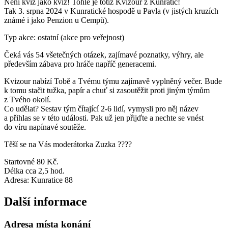
Není kvíz jako kvíz! Tohle je totiž Kvizour z Kunratic!
Tak 3. srpna 2024 v Kunratické hospodě u Pavla (v jistých kruzích
známé i jako Penzion u Cempů).
Typ akce: ostatní (akce pro veřejnost)
Čeká vás 54 všetečných otázek, zajímavé poznatky, výhry, ale
především zábava pro hráče napříč generacemi.
Kvizour nabízí Tobě a Tvému týmu zajímavě vyplněný večer. Bude
k tomu stačit tužka, papír a chuť si zasoutěžit proti jiným týmům
z Tvého okolí.
Co udělat? Sestav tým čítající 2-6 lidí, vymysli pro něj název
a přihlas se v této události. Pak už jen přijďte a nechte se vnést
do víru napínavé soutěže.
Těší se na Vás moderátorka Zuzka ????
Startovné 80 Kč.
Délka cca 2,5 hod.
Adresa: Kunratice 88
Další informace
Adresa místa konání