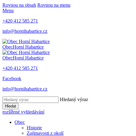
Rovnou na obsah
Rovnou na menu
Menu
+420 412 585 271
info@hornihabartice.cz
Obec
Horní Habartice
Obec
Horní Habartice
+420 412 585 271
Facebook
info@hornihabartice.cz
Hledaný výraz
Hledat
rozšířené vyhledávání
Obec
Historie
Zajímavosti z okolí