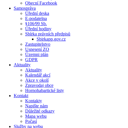
Obecní Facebook
Samospráva
Úřední deska
E-podatelna
§106⁄99 Sb.
Úřední hodiny
Sbírka právních předpisů
Sbirkapp.gov.cz
Zastupitelstvo
Usnesení ZO
Územni plán
GDPR
Aktuality
Aktuality
Kalendář akcí
Akce v okolí
Zpravodaj obce
Hornohabartické listy
Kontakt
Kontakty
Napište nám
Důležité odkazy
Mapa webu
Počasí
Služby na webu