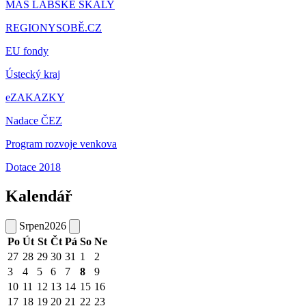
MAS LABSKÉ SKÁLY
REGIONYSOBĚ.CZ
EU fondy
Ústecký kraj
eZAKAZKY
Nadace ČEZ
Program rozvoje venkova
Dotace 2018
Kalendář
Srpen
2026
Po
Út
St
Čt
Pá
So
Ne
27
28
29
30
31
1
2
3
4
5
6
7
8
9
10
11
12
13
14
15
16
17
18
19
20
21
22
23