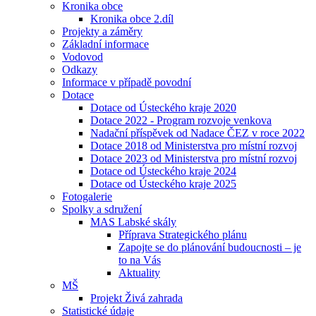
Kronika obce
Kronika obce 2.díl
Projekty a záměry
Základní informace
Vodovod
Odkazy
Informace v případě povodní
Dotace
Dotace od Ústeckého kraje 2020
Dotace 2022 - Program rozvoje venkova
Nadační příspěvek od Nadace ČEZ v roce 2022
Dotace 2018 od Ministerstva pro místní rozvoj
Dotace 2023 od Ministerstva pro místní rozvoj
Dotace od Ústeckého kraje 2024
Dotace od Ústeckého kraje 2025
Fotogalerie
Spolky a sdružení
MAS Labské skály
Příprava Strategického plánu
Zapojte se do plánování budoucnosti – je
to na Vás
Aktuality
MŠ
Projekt Živá zahrada
Statistické údaje