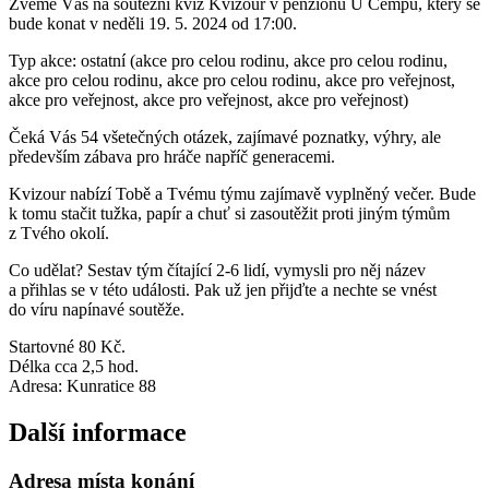
Zveme Vás na soutěžní kvíz Kvizour v penzionu U Cempů, který se
bude konat v neděli 19. 5. 2024 od 17:00.
Typ akce: ostatní (akce pro celou rodinu, akce pro celou rodinu,
akce pro celou rodinu, akce pro celou rodinu, akce pro veřejnost,
akce pro veřejnost, akce pro veřejnost, akce pro veřejnost)
Čeká Vás 54 všetečných otázek, zajímavé poznatky, výhry, ale
především zábava pro hráče napříč generacemi.
Kvizour nabízí Tobě a Tvému týmu zajímavě vyplněný večer. Bude
k tomu stačit tužka, papír a chuť si zasoutěžit proti jiným týmům
z Tvého okolí.
Co udělat? Sestav tým čítající 2-6 lidí, vymysli pro něj název
a přihlas se v této události. Pak už jen přijďte a nechte se vnést
do víru napínavé soutěže.
Startovné 80 Kč.
Délka cca 2,5 hod.
Adresa: Kunratice 88
Další informace
Adresa místa konání