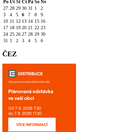
Po
Út
St
Čt
Pá
So
Ne
27
28
29
30
31
1
2
3
4
5
6
7
8
9
10
11
12
13
14
15
16
17
18
19
20
21
22
23
24
25
26
27
28
29
30
31
1
2
3
4
5
6
ČEZ