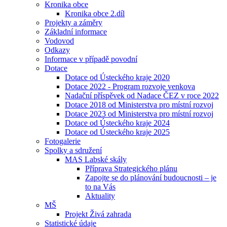
Kronika obce
Kronika obce 2.díl
Projekty a záměry
Základní informace
Vodovod
Odkazy
Informace v případě povodní
Dotace
Dotace od Ústeckého kraje 2020
Dotace 2022 - Program rozvoje venkova
Nadační příspěvek od Nadace ČEZ v roce 2022
Dotace 2018 od Ministerstva pro místní rozvoj
Dotace 2023 od Ministerstva pro místní rozvoj
Dotace od Ústeckého kraje 2024
Dotace od Ústeckého kraje 2025
Fotogalerie
Spolky a sdružení
MAS Labské skály
Příprava Strategického plánu
Zapojte se do plánování budoucnosti – je
to na Vás
Aktuality
MŠ
Projekt Živá zahrada
Statistické údaje