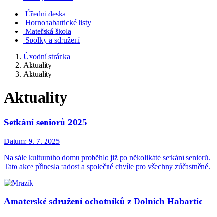
Úřední deska
Hornohabartické listy
Mateřská škola
Spolky a sdružení
Úvodní stránka
Aktuality
Aktuality
Aktuality
Setkání seniorů 2025
Datum:
9. 7. 2025
Na sále kulturního domu proběhlo již po několikáté setkání seniorů.
Tato akce přinesla radost a společné chvíle pro všechny zúčastněné.
Amaterské sdružení ochotníků z Dolních Habartic