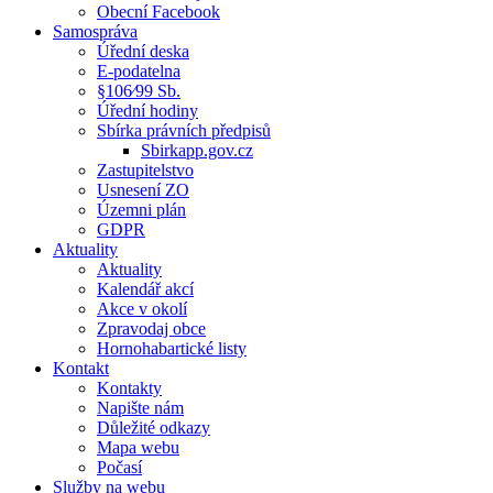
Obecní Facebook
Samospráva
Úřední deska
E-podatelna
§106⁄99 Sb.
Úřední hodiny
Sbírka právních předpisů
Sbirkapp.gov.cz
Zastupitelstvo
Usnesení ZO
Územni plán
GDPR
Aktuality
Aktuality
Kalendář akcí
Akce v okolí
Zpravodaj obce
Hornohabartické listy
Kontakt
Kontakty
Napište nám
Důležité odkazy
Mapa webu
Počasí
Služby na webu