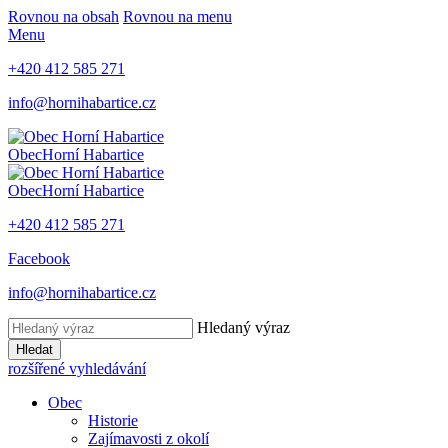
Rovnou na obsah
Rovnou na menu
Menu
+420 412 585 271
info@hornihabartice.cz
Obec
Horní Habartice
Obec
Horní Habartice
+420 412 585 271
Facebook
info@hornihabartice.cz
Hledaný výraz
Hledat
rozšířené vyhledávání
Obec
Historie
Zajímavosti z okolí