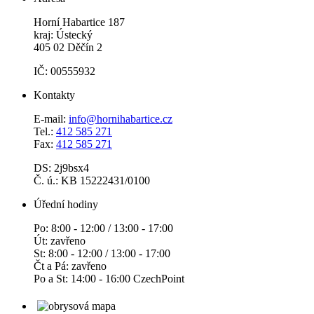
Horní Habartice 187
kraj: Ústecký
405 02 Děčín 2
IČ: 00555932
Kontakty
E-mail:
info@hornihabartice.cz
Tel.:
412 585 271
Fax:
412 585 271
DS: 2j9bsx4
Č. ú.: KB 15222431/0100
Úřední hodiny
Po: 8:00 - 12:00 / 13:00 - 17:00
Út: zavřeno
St: 8:00 - 12:00 / 13:00 - 17:00
Čt a Pá: zavřeno
Po a St: 14:00 - 16:00 CzechPoint