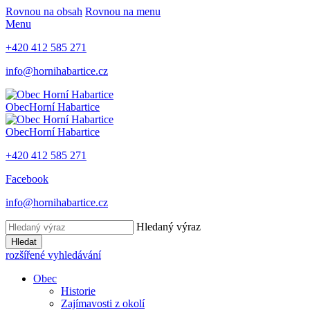
Rovnou na obsah
Rovnou na menu
Menu
+420 412 585 271
info@hornihabartice.cz
Obec
Horní Habartice
Obec
Horní Habartice
+420 412 585 271
Facebook
info@hornihabartice.cz
Hledaný výraz
Hledat
rozšířené vyhledávání
Obec
Historie
Zajímavosti z okolí