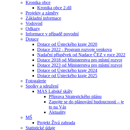
Kronika obce
Kronika obce 2.díl
Projekty a záměry
Základní informace
Vodovod
Odkazy
Informace v případě povodní
Dotace
Dotace od Ústeckého kraje 2020
Dotace 2022 - Program rozvoje venkova
Nadační příspěvek od Nadace ČEZ v roce 2022
Dotace 2018 od Ministerstva pro místní rozvoj
Dotace 2023 od Ministerstva pro místní rozvoj
Dotace od Ústeckého kraje 2024
Dotace od Ústeckého kraje 2025
Fotogalerie
Spolky a sdružení
MAS Labské skály
Příprava Strategického plánu
Zapojte se do plánování budoucnosti – je
to na Vás
Aktuality
MŠ
Projekt Živá zahrada
Statistické údaje