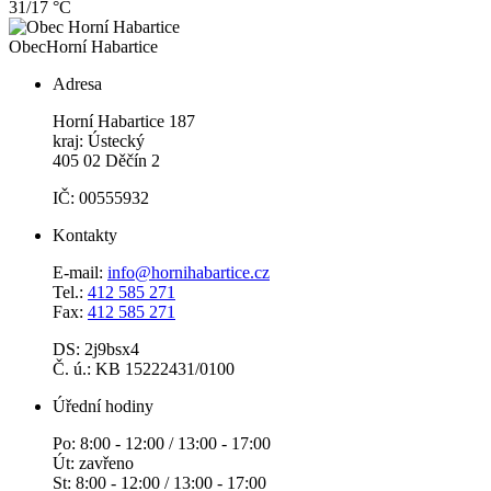
31/17 °C
Obec
Horní Habartice
Adresa
Horní Habartice 187
kraj: Ústecký
405 02 Děčín 2
IČ: 00555932
Kontakty
E-mail:
info@hornihabartice.cz
Tel.:
412 585 271
Fax:
412 585 271
DS: 2j9bsx4
Č. ú.: KB 15222431/0100
Úřední hodiny
Po: 8:00 - 12:00 / 13:00 - 17:00
Út: zavřeno
St: 8:00 - 12:00 / 13:00 - 17:00