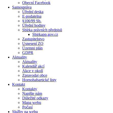
Obecní Facebook
Samospráva
Úřední deska
E-podatelna
§106⁄99 Sb.
Úřední hodiny
Sbírka právních předpisů
Sbirkapp.gov.cz
Zastupitelstvo
Usnesení ZO
Územni plán
GDPR
Aktuality
Aktuality
Kalendář akcí
Akce v okolí
Zpravodaj obce
Hornohabartické listy
Kontakt
Kontakty
Napište nám
Důležité odkazy
Mapa webu
Počasí
Služby na webu