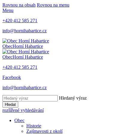
Rovnou na obsah
Rovnou na menu
Menu
+420 412 585 271
info@hornihabartice.cz
Obec
Horní Habartice
Obec
Horní Habartice
+420 412 585 271
Facebook
info@hornihabartice.cz
Hledaný výraz
Hledat
rozšířené vyhledávání
Obec
Historie
Zajímavosti z okolí