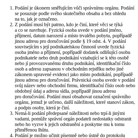
Podání je úkonem směřujícím vůči správnímu orgánu. Podání
se posuzuje podle svého skutečného obsahu a bez ohledu
na to, jak je označeno.
Z podání musí být patrno, kdo je činí, které věci se týká
a co se navrhuje. Fyzická osoba uvede v podání jméno,
příjmení, datum narození a místo trvalého pobytu, popřípadě
jinou adresu pro doručování podle § 19 odst. 4. V podání
souvisejícím s její podnikatelskou činností uvede fyzická
osoba jméno a příjmení, popřípadě dodatek odlišující osobu
podnikatele nebo druh podnikání vztahující se k této osobě
nebo jí provozovanému druhu podnikání, identifikační číslo
osob a adresu zapsanou v obchodním rejstříku nebo jiné
zákonem upravené evidenci jako místo podnikání, popřípadě
jinou adresu pro doručování. Právnická osoba uvede v podání
svůj název nebo obchodní firmu, identifikační číslo osob nebo
obdobný údaj a adresu sídla, popřípadě jinou adresu
pro doručování. Podání musí obsahovat označení správního
orgánu, jemuž je určeno, další náležitosti, které stanoví zákon,
a podpis osoby, která je činí.
Nemá-li podání předepsané náležitosti nebo trpí-li jinými
vadami, pomůže správní orgán podateli nedostatky odstranit
nebo ho vyzve k jejich odstranění a poskytne mu k tomu
přiměřenou lhůtu.
Podání je možno učinit písemně nebo ústně do protokolu