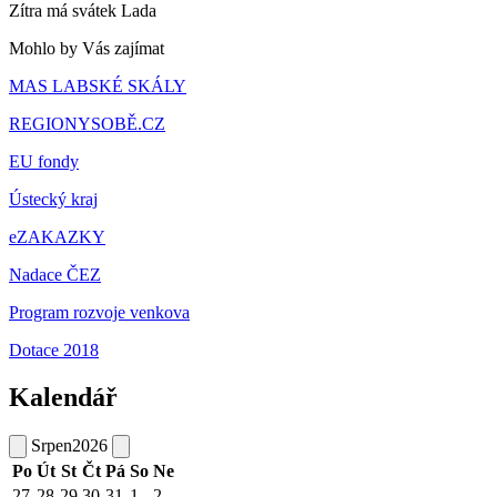
Zítra má svátek
Lada
Mohlo by Vás zajímat
MAS LABSKÉ SKÁLY
REGIONYSOBĚ.CZ
EU fondy
Ústecký kraj
eZAKAZKY
Nadace ČEZ
Program rozvoje venkova
Dotace 2018
Kalendář
Srpen
2026
Po
Út
St
Čt
Pá
So
Ne
27
28
29
30
31
1
2