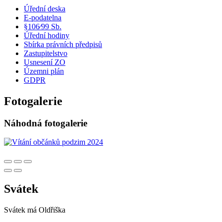
Úřední deska
E-podatelna
§106⁄99 Sb.
Úřední hodiny
Sbírka právních předpisů
Zastupitelstvo
Usnesení ZO
Územni plán
GDPR
Fotogalerie
Náhodná fotogalerie
Svátek
Svátek má
Oldřiška