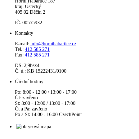
Horní Habartice 187
kraj: Ústecký
405 02 Děčín 2
IČ: 00555932
Kontakty
E-mail:
info@hornihabartice.cz
Tel.:
412 585 271
Fax:
412 585 271
DS: 2j9bsx4
Č. ú.: KB 15222431/0100
Úřední hodiny
Po: 8:00 - 12:00 / 13:00 - 17:00
Út: zavřeno
St: 8:00 - 12:00 / 13:00 - 17:00
Čt a Pá: zavřeno
Po a St: 14:00 - 16:00 CzechPoint