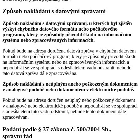
Způsob nakládání s datovými zprávami
Způsob nakládání s datovými zprávami, u kterých byl zjištěn
výskyt chybného datového formátu nebo počítačového
programu, který je způsobilý přivodit škodu na informačním
systému nebo zpracovávaných informacích.
Pokud bude na adresu doručena datová zpráva v chybném datovém
formátu nebo počítačový program, který je způsobilý přivodit škodu
na informačním systému nebo na zpracovávaných informacích a
nepodaří-li se ve spolupráci s odesílatelem vadu odstranit, nebude
tato datová zpráva dále zpracovávána.
Způsob nakládání s neúplným anebo poškozeným dokumentem
v analogové podobě nebo dokumentem v elektronické podobě.
Pokud bude na adresu doručen neúplný nebo poškozený dokument
v analogové nebo elektronické podobě a nepodaří-li se ve spolupráci
s odesílatelem tuto vadu odstranit, nebude tento dokument dále
zpracováván.
Podání podle § 37 zákona č. 500/2004 Sb.,
správní řád