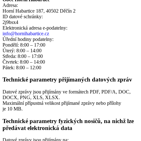
Adresa:
Horní Habartice 187, 40502 Děčín 2
ID datové schránky:
2j9bsx4
Elektronická adresa e‑podatelny:
info@hornihabartice.cz
Úřední hodiny podatelny:
Pondělí: 8:00 – 17:00
Úterý: 8:00 – 14:00
Středa: 8:00 – 17:00
Čtvrtek: 8:00 – 14:00
Pátek: 8:00 – 12:00
Technické parametry přijímaných datových zpráv
Datové zprávy jsou přijímány ve formátech
PDF, PDF/A, DOC,
DOCX, PNG, XLS, XLSX.
Maximální přípustná velikost přijímané zprávy nebo přílohy
je
10 MB
.
Technické parametry fyzických nosičů, na nichž lze
předávat elektronická data
Datové zprávy jsou přijímány na:
.