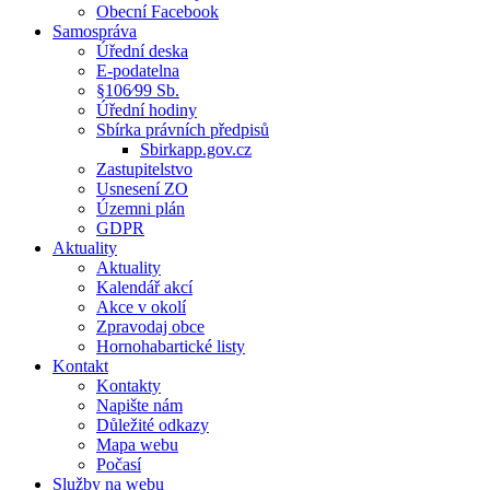
Obecní Facebook
Samospráva
Úřední deska
E-podatelna
§106⁄99 Sb.
Úřední hodiny
Sbírka právních předpisů
Sbirkapp.gov.cz
Zastupitelstvo
Usnesení ZO
Územni plán
GDPR
Aktuality
Aktuality
Kalendář akcí
Akce v okolí
Zpravodaj obce
Hornohabartické listy
Kontakt
Kontakty
Napište nám
Důležité odkazy
Mapa webu
Počasí
Služby na webu