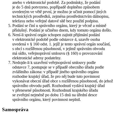
anebo v elektronické podobě. Za podmínky, že podání
je do 5 dnů potvrzeno, popřípadě doplněno způsobem
uvedeným ve větě první, je možno je učinit pomocí jiných
technických prostředků, zejména prostřednictvím dálnopisu,
telefaxu nebo veřejné datové sítě bez použití podpisu.
Podání se činí u správního orgánu, který je věcně a místně
příslušný. Podání je učiněno dnem, kdy tomuto orgánu došlo.
Není-li správní orgán schopen zajistit přijímání podání
v elektronické podobě podle odstavce 4, uzavře osoba
uvedená v § 160 odst. 1. jejíž je tento správní orgán součástí,
s obcí s rozšířenou působností, v jejímž správním obvodu
má sídlo, veřejnoprávní smlouvu (§ 160) o provozování
elektronické adresy podatelny.
Nedojde-li k uzavření veřejnoprávní smlouvy podle
odstavce 7, postupuje se v případě obecního úřadu podle
zvláštního zákona: v případě jiného správního orgánu
rozhodne krajský úřad, že pro něj bude tuto povinnost
vykonávat obecní úřad obce s rozšířenou působností, do jehož
správního obvodu patří. Rozhodnutí vydává krajský úřad
v přenesené působnosti. Rozhodnutí krajského úřadu
se zveřejní nejméně po dobu 15 dnů na úřední desce
správního orgánu, který povinnost neplnil.
Samospráva