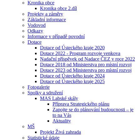
Kronika obce
Kronika obce 2.díl
Projekty a záměry
Základní informace
Vodovod
Odkazy
Informace v případě povodní
Dotace
Dotace od Ústeckého kraje 2020
Dotace 2022 - Program rozvoje venkova
Nadační příspěvek od Nadace ČEZ v roce 2022
Dotace 2018 od Ministerstva pro místní rozvoj
Dotace 2023 od Ministerstva pro místní rozvoj
Dotace od Ústeckého kraje 2024
Dotace od Ústeckého kraje 2025
Fotogalerie
Spolky a sdružení
MAS Labské skály
Příprava Strategického plánu
Zapojte se do plánování budoucnosti – je
to na Vás
Aktuality
MŠ
Projekt Živá zahrada
Statistické údaje