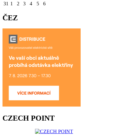
31
1
2
3
4
5
6
ČEZ
CZECH POINT