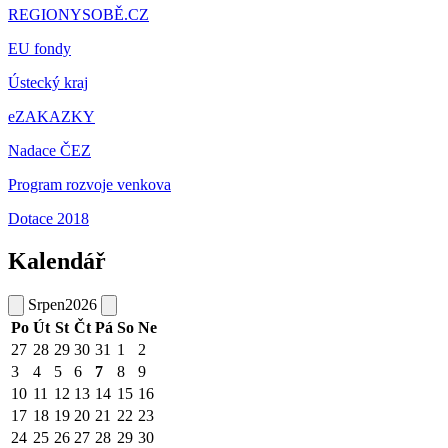
REGIONYSOBĚ.CZ
EU fondy
Ústecký kraj
eZAKAZKY
Nadace ČEZ
Program rozvoje venkova
Dotace 2018
Kalendář
Srpen
2026
Po
Út
St
Čt
Pá
So
Ne
27
28
29
30
31
1
2
3
4
5
6
7
8
9
10
11
12
13
14
15
16
17
18
19
20
21
22
23
24
25
26
27
28
29
30