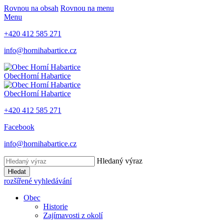
Rovnou na obsah
Rovnou na menu
Menu
+420 412 585 271
info@hornihabartice.cz
Obec
Horní Habartice
Obec
Horní Habartice
+420 412 585 271
Facebook
info@hornihabartice.cz
Hledaný výraz
Hledat
rozšířené vyhledávání
Obec
Historie
Zajímavosti z okolí