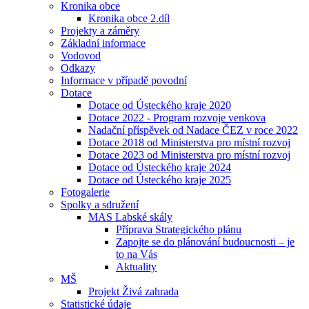
Kronika obce
Kronika obce 2.díl
Projekty a záměry
Základní informace
Vodovod
Odkazy
Informace v případě povodní
Dotace
Dotace od Ústeckého kraje 2020
Dotace 2022 - Program rozvoje venkova
Nadační příspěvek od Nadace ČEZ v roce 2022
Dotace 2018 od Ministerstva pro místní rozvoj
Dotace 2023 od Ministerstva pro místní rozvoj
Dotace od Ústeckého kraje 2024
Dotace od Ústeckého kraje 2025
Fotogalerie
Spolky a sdružení
MAS Labské skály
Příprava Strategického plánu
Zapojte se do plánování budoucnosti – je
to na Vás
Aktuality
MŠ
Projekt Živá zahrada
Statistické údaje