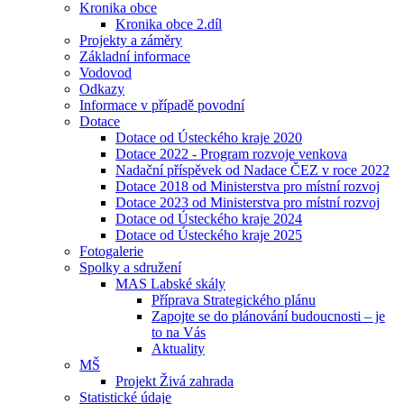
Kronika obce
Kronika obce 2.díl
Projekty a záměry
Základní informace
Vodovod
Odkazy
Informace v případě povodní
Dotace
Dotace od Ústeckého kraje 2020
Dotace 2022 - Program rozvoje venkova
Nadační příspěvek od Nadace ČEZ v roce 2022
Dotace 2018 od Ministerstva pro místní rozvoj
Dotace 2023 od Ministerstva pro místní rozvoj
Dotace od Ústeckého kraje 2024
Dotace od Ústeckého kraje 2025
Fotogalerie
Spolky a sdružení
MAS Labské skály
Příprava Strategického plánu
Zapojte se do plánování budoucnosti – je
to na Vás
Aktuality
MŠ
Projekt Živá zahrada
Statistické údaje