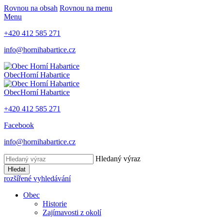
Rovnou na obsah
Rovnou na menu
Menu
+420 412 585 271
info@hornihabartice.cz
Obec
Horní Habartice
Obec
Horní Habartice
+420 412 585 271
Facebook
info@hornihabartice.cz
Hledaný výraz
Hledat
rozšířené vyhledávání
Obec
Historie
Zajímavosti z okolí