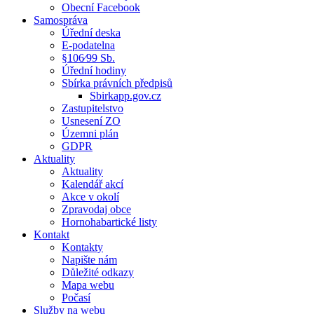
Obecní Facebook
Samospráva
Úřední deska
E-podatelna
§106⁄99 Sb.
Úřední hodiny
Sbírka právních předpisů
Sbirkapp.gov.cz
Zastupitelstvo
Usnesení ZO
Územni plán
GDPR
Aktuality
Aktuality
Kalendář akcí
Akce v okolí
Zpravodaj obce
Hornohabartické listy
Kontakt
Kontakty
Napište nám
Důležité odkazy
Mapa webu
Počasí
Služby na webu