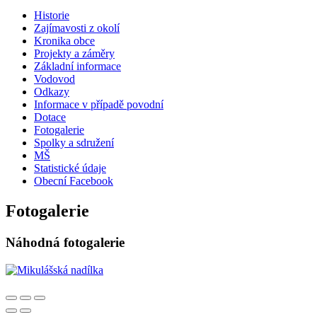
Historie
Zajímavosti z okolí
Kronika obce
Projekty a záměry
Základní informace
Vodovod
Odkazy
Informace v případě povodní
Dotace
Fotogalerie
Spolky a sdružení
MŠ
Statistické údaje
Obecní Facebook
Fotogalerie
Náhodná fotogalerie